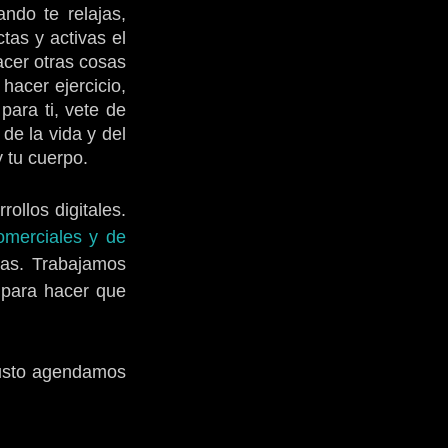
do te relajas, 
as y activas el 
er otras cosas 
acer ejercicio, 
ara ti, vete de 
e la vida y del 
 tu cuerpo. 
ollos digitales. 
omerciales y de 
ras. Trabajamos 
para hacer que 
usto agendamos 