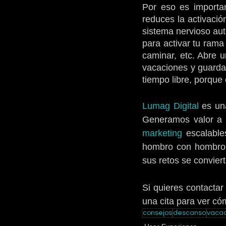
Por eso es importan
reduces la activació
sistema nervioso au
para activar tu rama
caminar, etc. Abre 
vacaciones y guarda 
tiempo libre, porque
Lumag Digital 
es una
Generamos valor a n
marketing
 escalable
hombro con hombro, 
sus retos se conviert
Si quieres contactar
una cita para ver c
consejos
descanso
vacac