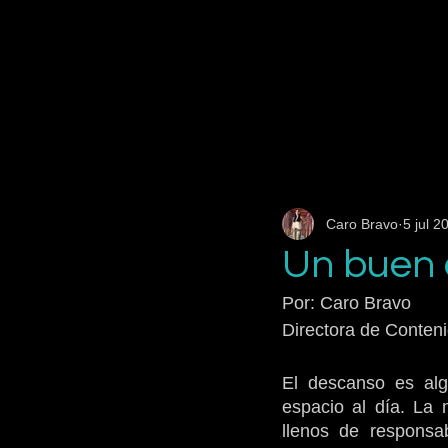
Caro Bravo
5 jul 2
Un buen 
Por: Caro Bravo
Directora de Conten
El descanso es algo
espacio al día. La 
llenos de responsab