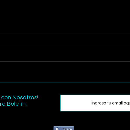
La Paradoja de la Elección
La I
(Paradox of Choice)
Tipo
Dise
 con Nosotros!
o Boletín.
Share