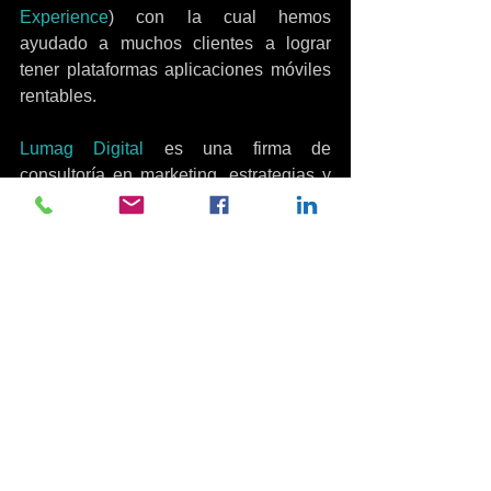
Experience
) con la cual hemos 
ayudado a muchos clientes a lograr 
tener plataformas aplicaciones móviles 
rentables.
Lumag Digital 
es una firma de 
consultoría en marketing, estrategias y 
desarrollos digitales. Generamos valor 
a nuestros clientes a través del diseño 
de estrategias comerciales y de 
marketing escalables, centradas en el 
consumidor, disruptivas e innovadoras. 
Trabajamos hombro con hombro, en 
total sinergia y compromiso con 
nuestros clientes para hacer que sus 
retos se conviertan en éxitos.
Construcción de Marca
estrategias digitales
Experiencia de usuario
Fidelización de Clientes
Programas de Lealtad
Aplicaciones Móviles