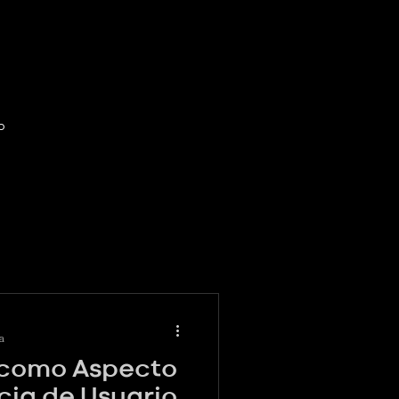
o
a
 como Aspecto
cia de Usuario