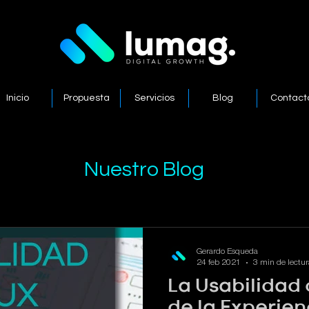
Inicio
Propuesta
Servicios
Blog
Contact
Nuestro Blog
Bienvenido a
Lumag
Gerardo Esqueda
24 feb 2021
3 min de lectur
Digital
La Usabilidad
de la Experien