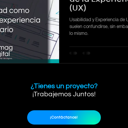
Marketing Digital
|
SEO
|
SEM
|
Desarrollo Web
(UX)
Usabilidad y Experiencia de 
suelen confundirse, sin emb
lo mismo.
¿Tienes un proyecto?
¡Trabajemos Juntos!
¡Contáctanos!