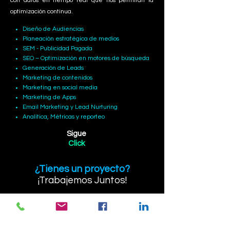
con datos en tiempo real que nos permitan la
optimización continua.
Diseño de Audiencias
Planeación estratégica de medios
SEM - Publicidad Pagada
SEO – Optimización en motores de búsqueda
Generación de Leads
Marketing de contenidos
Marketing en social media
Marketing de Apps
Email Marketing y Lead Nurturing
Analítica, Métricas y reporteo
Sigue
Click
¿Tienes un proyecto?
¡Trabajemos Juntos!
¡Contáctanos!