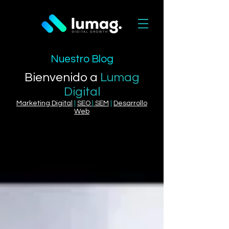
Nuestro Blog
Bienvenido a
Lumag
Digital
Marketing Digital
|
SEO
|
SEM
|
Desarrollo
Web